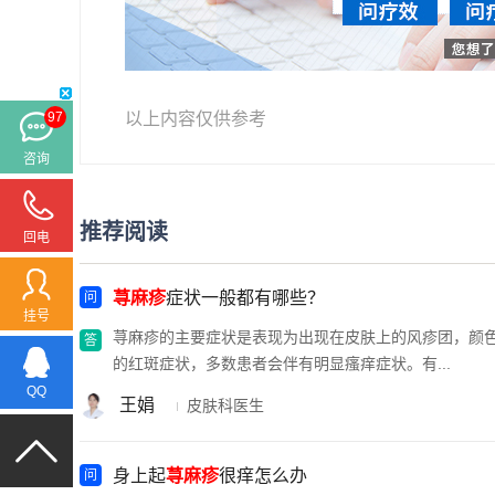
以上内容仅供参考
97
咨询
推荐阅读
回电
荨麻疹
症状一般都有哪些？
挂号
荨麻疹的主要症状是表现为出现在皮肤上的风疹团，颜
的红斑症状，多数患者会伴有明显瘙痒症状。有...
QQ
王娟
皮肤科医生
身上起
荨麻疹
很痒怎么办