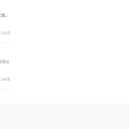
饮食。
125次
您可以
246次