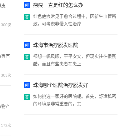
疤痕一直是红的怎么办
抓皮
红色疤痕常见于愈合过程中，因新生血管所
致。可考虑非侵入性治疗...
300次
珠海市治疗脱发医院
激等有
都想一帆风顺，平平安安，但现实往往很残
酷。而且有些患者在患上...
303次
珠海哪个医院治疗脱发好
如何挑选一家好的医院呢。首先，舒适私密
的环境是非常重要的，其...
触物产
172次