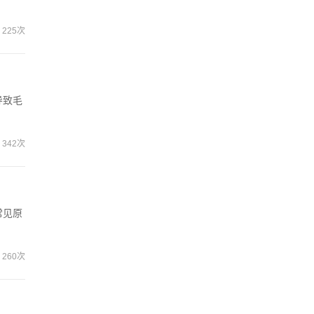
225次
导致毛
342次
常见原
260次